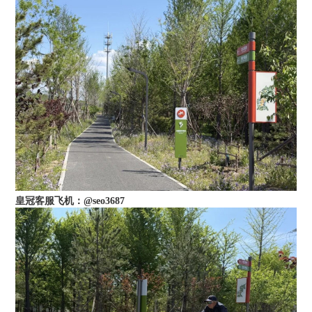
皇冠客服飞机：@seo3687