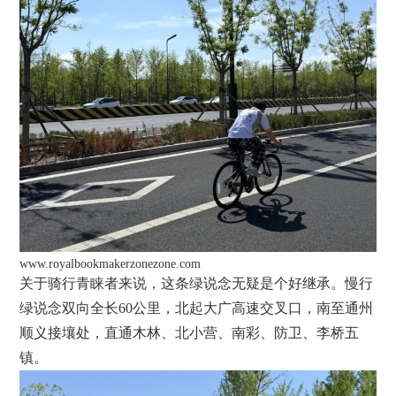
www.royalbookmakerzonezone.com
关于骑行青睐者来说，这条绿说念无疑是个好继承。慢行
绿说念双向全长60公里，北起大广高速交叉口，南至通州
顺义接壤处，直通木林、北小营、南彩、防卫、李桥五
镇。