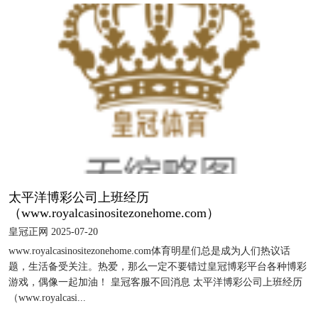
太平洋博彩公司上班经历
（www.royalcasinositezonehome.com）
皇冠正网 2025-07-20
www.royalcasinositezonehome.com体育明星们总是成为人们热议话
题，生活备受关注。热爱，那么一定不要错过皇冠博彩平台各种博彩
游戏，偶像一起加油！ 皇冠客服不回消息 太平洋博彩公司上班经历
（www.royalcasi...