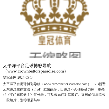
太平洋平台足球博彩导航
（www.crownbettorsparadise.com）
皇冠正网 2024-05-14
太平洋平台足球博彩导航（www.crownbettorsparadise.com） TVB新晋
艺东说念主徐文浩（Fred）肥硕靓仔，出说念不久便备受力捧，更亮
相《奖门东说念主》任长老，可见曾志伟对其嗜好。近日却俄顷流出
一段短片，别称须眉与年...