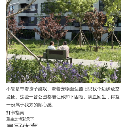
不管是带着孩子嬉戏、牵着宠物溜达照旧思找个边缘放空
发怔。这些一皆公园都能让你卸下困顿、满血回生，得益
一份属于我方的顺心感。
打卡指南
重生之博彩天下