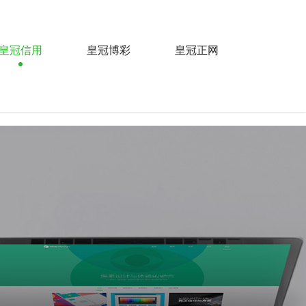
皇冠信用
皇冠博彩
皇冠正网