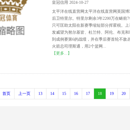
皇冠信用 2024-10-27
太平洋在线直营网太平洋在线直营网英国博彩现
后卫特里尔。特里尔剩余3年2200万在畴前
只可匡助太阳在新赛季缩短部分挥霍税。上赛
发威望为努尔基皆、杜兰特、阿伦、布克和
到成例赛第6的战绩，并在季后赛首轮不敌丛林
火箭总司理斯通，用2个篮网...
【更多...】
首页
上一页
13
14
15
16
17
18
19
20