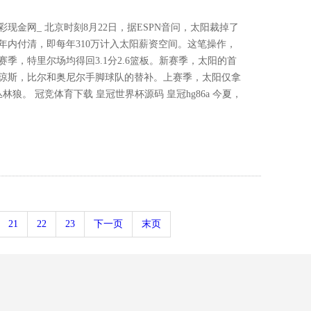
金网_ 北京时刻8月22日，据ESPN音问，太阳裁掉了
7年内付清，即每年310万计入太阳薪资空间。这笔操作，
季，特里尔场均得回3.1分2.6篮板。新赛季，太阳的首
琼斯，比尔和奥尼尔手脚球队的替补。上赛季，太阳仅拿
狼。 冠竞体育下载 皇冠世界杯源码 皇冠hg86a 今夏，
21
22
23
下一页
末页