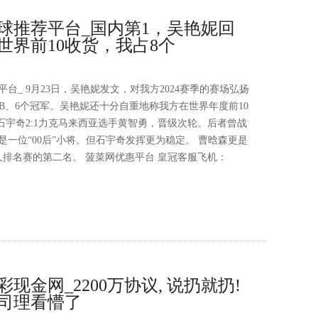
球推荐平台_国内第1，吴艳妮回
；世界前10收货，我占8个
_ 9月23日，吴艳妮发文，对我方2024赛季的赛场弘扬
PB、6个冠军。吴艳妮还十分自重地称我方在世界年度前10
石宇奇2:1力克马来西亚选手黄智勇，晋级次轮。后者曾战
一位“00后”小将。但石宇奇发挥更为稳定。 曹晗森更是
人排名赛的第二名。 菠菜网优惠平台 皇冠客服飞机：
金网_2200万协议, 说扔就扔!
司理看懵了