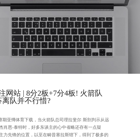
站 | 8分2板+7分4板! 火箭队
芬离队并不行惜?
赛期亚慱体育下载，当火箭队总司理拉斐尔·斯剖判示从远
锋杰肖恩-泰特时，好多东谈主的心中省略还存有一点疑
主力先锋的位置，以至在畴昔塞拉斯辖下，得到了极多的