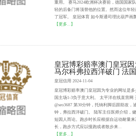
重用。 赛马2024欧洲杯决赛前，德国国
轻的后备门将顶替他的位置。然而这位年轻
了冠军。 皇冠体育 如今斯通司理比葫芦画瓢，
【更多...】
皇冠博彩赔率澳门皇冠因为
马尔科弗拉西洋破门 法国
皇冠信用 2024-11-04
皇冠博彩赔率澳门皇冠因为专业的网址是多少 
国主场1-3负于意大利。 太平洋在线直营网
@seo3687 第30分钟，托纳利脚后跟助攻
钟，弗拉西洋破门。 陆军主任医师介绍，
短因人而论。跑步时长应根据自运动耐量来
长，跑步方式应以慢跑或者散步来...
【更多...】