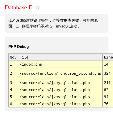
Database Error
(1040) 365建站错误警告：连接数据库失败，可能的原
因：1、数据库密码不对; 2、mysql未启动。
PHP Debug
No.
File
Line
1
/index.php
14
2
/source/function/function_extend.php
324
3
/source/class/jzmysql.class.php
211
4
/source/class/jzmysql.class.php
62
5
/source/class/jzmysql.class.php
94
6
/source/class/jzmysql.class.php
76