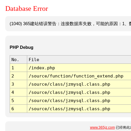
Database Error
(1040) 365建站错误警告：连接数据库失败，可能的原因：1、数
PHP Debug
No.
File
1
/index.php
2
/source/function/function_extend.php
3
/source/class/jzmysql.class.php
4
/source/class/jzmysql.class.php
5
/source/class/jzmysql.class.php
6
/source/class/jzmysql.class.php
www.365jz.com
已经将此