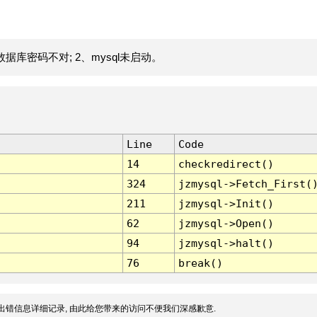
据库密码不对; 2、mysql未启动。
Line
Code
14
checkredirect()
324
jzmysql->Fetch_First(
211
jzmysql->Init()
62
jzmysql->Open()
94
jzmysql->halt()
76
break()
出错信息详细记录, 由此给您带来的访问不便我们深感歉意.