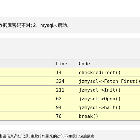
据库密码不对; 2、mysql未启动。
Line
Code
14
checkredirect()
324
jzmysql->Fetch_First(
211
jzmysql->Init()
62
jzmysql->Open()
94
jzmysql->halt()
76
break()
出错信息详细记录, 由此给您带来的访问不便我们深感歉意.